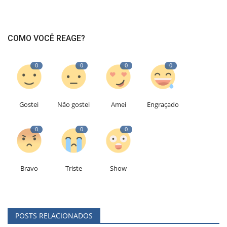
COMO VOCÊ REAGE?
0
0
0
0
Gostei
Não gostei
Amei
Engraçado
0
0
0
Bravo
Triste
Show
POSTS RELACIONADOS