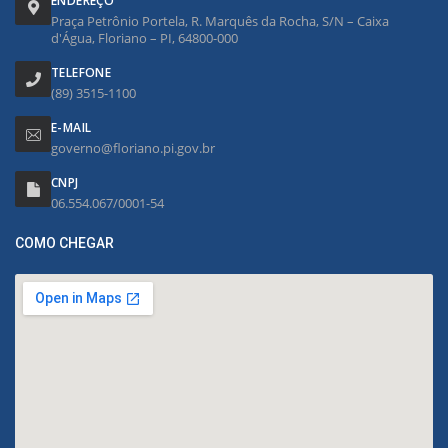
ENDEREÇO
Praça Petrônio Portela, R. Marquês da Rocha, S/N – Caixa
d'Água, Floriano – PI, 64800-000
TELEFONE
(89) 3515-1100
E-MAIL
governo@floriano.pi.gov.br
CNPJ
06.554.067/0001-54
COMO CHEGAR