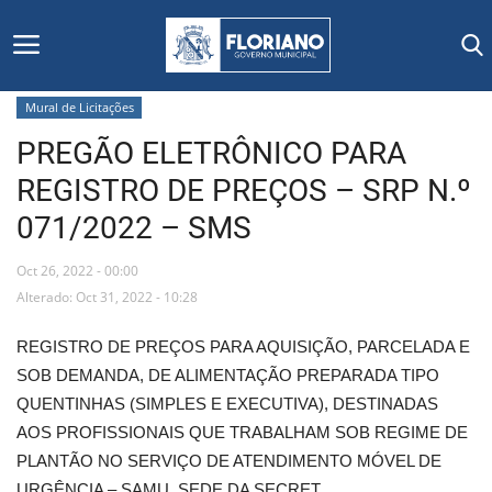
Mural de Licitações
PREGÃO ELETRÔNICO PARA
Início
REGISTRO DE PREÇOS – SRP N.º
Editais
071/2022 – SMS
Floriano
Oct 26, 2022 - 00:00
Alterado: Oct 31, 2022 - 10:28
Secretarias e Órgãos
REGISTRO DE PREÇOS PARA AQUISIÇÃO, PARCELADA E
Mural de Licitações
SOB DEMANDA, DE ALIMENTAÇÃO PREPARADA TIPO
QUENTINHAS (SIMPLES E EXECUTIVA), DESTINADAS
Notícias
AOS PROFISSIONAIS QUE TRABALHAM SOB REGIME DE
PLANTÃO NO SERVIÇO DE ATENDIMENTO MÓVEL DE
Vídeos
URGÊNCIA – SAMU, SEDE DA SECRET