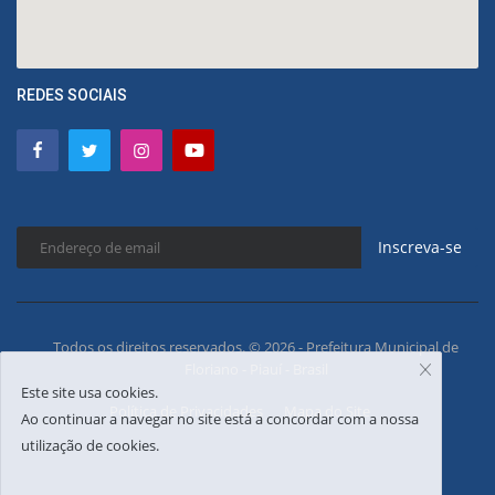
REDES SOCIAIS
Inscreva-se
Todos os direitos reservados. © 2026 - Prefeitura Municipal de
Floriano - Piauí - Brasil
Este site usa cookies.
Política de Privacidades
Mapa do Site
Ao continuar a navegar no site está a concordar com a nossa
utilização de cookies.