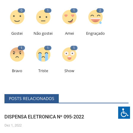
0
1
1
2
Gostei
Não gostei
Amei
Engraçado
1
1
1
Bravo
Triste
Show
POSTS RELACIONADOS
DISPENSA ELETRONICA Nº 095-2022
Dez 1, 2022