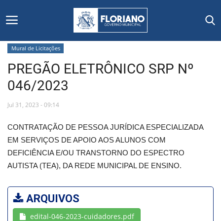
Mural de Licitações
PREGÃO ELETRÔNICO SRP Nº
Início
046/2023
Editais
Jul 31, 2023 - 09:14
Floriano
CONTRATAÇÃO DE PESSOA JURÍDICA ESPECIALIZADA
EM SERVIÇOS DE APOIO AOS ALUNOS COM
Secretarias e Órgãos
DEFICIÊNCIA E/OU TRANSTORNO DO ESPECTRO
AUTISTA (TEA), DA REDE MUNICIPAL DE ENSINO.
Mural de Licitações
Notícias
ARQUIVOS
edital-046-2023-cuidadores.pdf
Vídeos