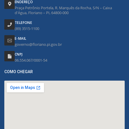
ENDEREÇO
Praça Petrônio Portela, R. Marquês da Rocha, S/N – Caixa
d'Água, Floriano – PI, 64800-000
TELEFONE
(89) 3515-1100
E-MAIL
governo@floriano.pi.gov.br
CNPJ
06.554.067/0001-54
COMO CHEGAR