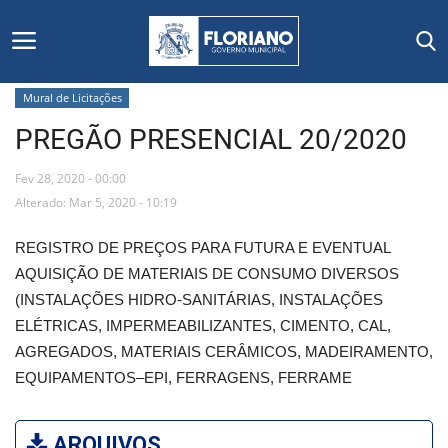
Mural de Licitações
PREGÃO PRESENCIAL 20/2020
Início
Fev 28, 2020 - 00:00
Editais
Alterado: Mar 5, 2020 - 10:19
Floriano
REGISTRO DE PREÇOS PARA FUTURA E EVENTUAL
AQUISIÇÃO DE MATERIAIS DE CONSUMO DIVERSOS
Secretarias e Órgãos
(INSTALAÇÕES HIDRO-SANITÁRIAS, INSTALAÇÕES
ELÉTRICAS, IMPERMEABILIZANTES, CIMENTO, CAL,
Mural de Licitações
AGREGADOS, MATERIAIS CERÂMICOS, MADEIRAMENTO,
EQUIPAMENTOS–EPI, FERRAGENS, FERRAME
Notícias
Vídeos
ARQUIVOS