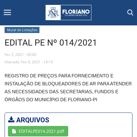
Mural de Licitações
EDITAL PE Nº 014/2021
Início
Fev 5, 2021 - 00:00
Editais
Alterado: Fev 9, 2021 - 14:19
Floriano
REGISTRO DE PREÇOS PARA FORNECIMENTO E
INSTALAÇÃO DE BLOQUEADORES DE AR PARA ATENDER
Secretarias e Órgãos
AS NECESSIDADES DAS SECRETARIAS, FUNDOS E
ÓRGÃOS DO MUNICÍPIO DE FLORIANO-PI
Mural de Licitações
ARQUIVOS
Notícias
EDITALPE014.2021.pdf
Vídeos