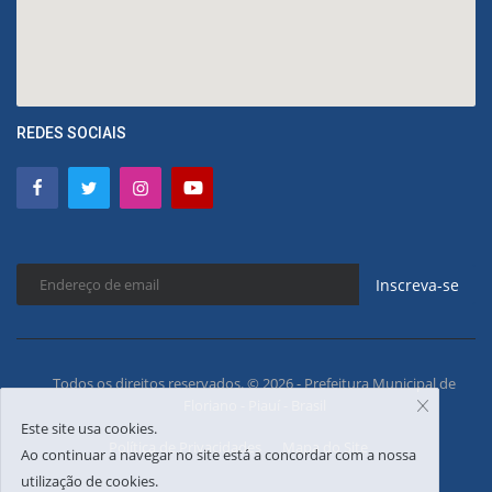
REDES SOCIAIS
Inscreva-se
Todos os direitos reservados. © 2026 - Prefeitura Municipal de
Floriano - Piauí - Brasil
Este site usa cookies.
Política de Privacidades
Mapa do Site
Ao continuar a navegar no site está a concordar com a nossa
utilização de cookies.