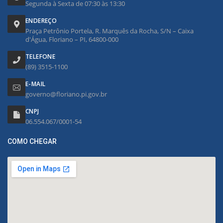
Segunda à Sexta de 07:30 às 13:30
ENDEREÇO
Praça Petrônio Portela, R. Marquês da Rocha, S/N – Caixa
d'Água, Floriano – PI, 64800-000
TELEFONE
(89) 3515-1100
E-MAIL
governo@floriano.pi.gov.br
CNPJ
06.554.067/0001-54
COMO CHEGAR