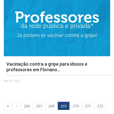
Vacinação contra a gripe para idosos e
professores em Floriano...
Mai 16, 2021
«
‹
266
267
268
269
270
271
272