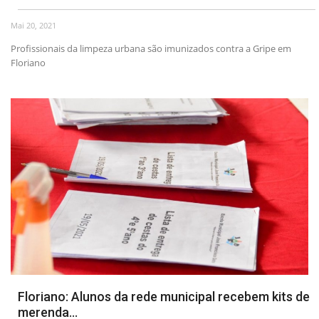
Mai 20, 2021
Webmail
Profissionais da limpeza urbana são imunizados contra a Gripe em
Floriano
Contato
Floriano: Alunos da rede municipal recebem kits de
merenda...