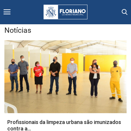
Notícias
Início
Editais
Floriano
Secretarias e Órgãos
Mural de Licitações
Notícias
Profissionais da limpeza urbana são imunizados
contra a...
Vídeos