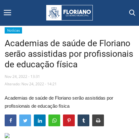
Notícias
Academias de saúde de Floriano
Início
serão assistidas por profissionais
Editais
de educação física
Floriano
Nov 24, 2022 - 13:31
Alterado: Nov 24, 2022 - 14:21
Secretarias e Órgãos
Academias de saúde de Floriano serão assistidas por
Mural de Licitações
profissionais de educação física
Notícias
Vídeos