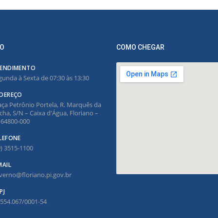
O
COMO CHEGAR
ENDIMENTO
gunda à Sexta de 07:30 às 13:30
DEREÇO
aça Petrônio Portela, R. Marquês da
cha, S/N – Caixa d'Água, Floriano –
, 64800-000
LEFONE
9) 3515-1100
MAIL
verno@floriano.pi.gov.br
PJ
.554.067/0001-54