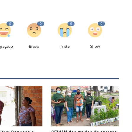
0
0
0
0
graçado
Bravo
Triste
Show