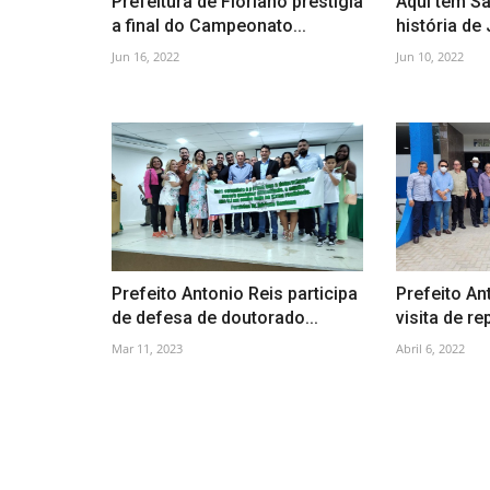
Prefeitura de Floriano prestigia
Aqui tem S
a final do Campeonato...
história de 
Jun 16, 2022
Jun 10, 2022
Prefeito Antonio Reis participa
Prefeito An
de defesa de doutorado...
visita de re
Mar 11, 2023
Abril 6, 2022