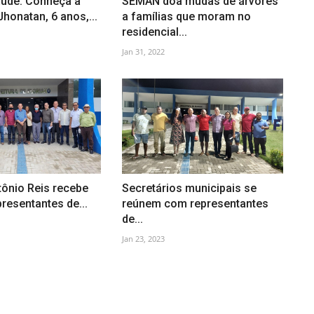
aúde: Conheça a
SEMAN doa mudas de árvores
Jhonatan, 6 anos,...
a famílias que moram no
residencial...
Jan 31, 2022
tônio Reis recebe
Secretários municipais se
presentantes de...
reúnem com representantes
de...
Jan 23, 2023