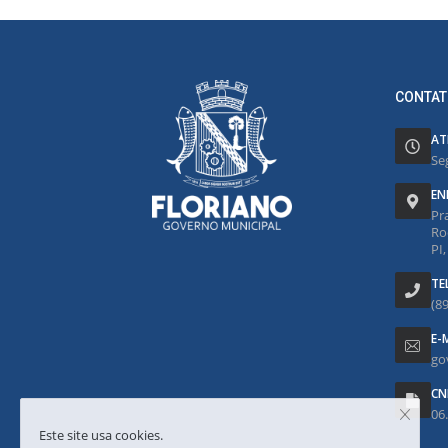
CONTAT
AT
Se
EN
Pr
Ro
PI
TE
(8
E-
go
CN
06
Este site usa cookies.