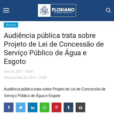
Notícias
Audiência pública trata sobre
Início
Projeto de Lei de Concessão de
Editais
Serviço Público de Água e
Esgoto
Floriano
Nov 24, 2021 - 19:00
Secretarias e Órgãos
Alterado: Nov 24, 2021 - 19:05
Mural de Licitações
Audiência pública trata sobre Projeto de Lei de Concessão de
Serviço Público de Água e Esgoto
Notícias
Vídeos