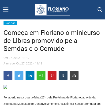
Notícias
Começa em Floriano o minicurso
Início
de Libras promovido pela
Editais
Semdas e o Comude
Floriano
Oct 27, 2022 - 11:12
Alterado: Oct 27, 2022 - 11:18
Secretarias e Órgãos
Mural de Licitações
Notícias
Foi aberto nesta quarta-feira (26), pela Prefeitura de Floriano, através da
Vídeos
Secretaria Municipal de Desenvolvimento e Assistência Social (Semdas) em