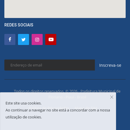
REDES SOCIAIS
Inscreva-se
Todos os direitos reservados. © 2026 - Prefeitura Municipal de
Floriano - Piauí - Brasil
Este site usa cookies.
Política de Privacidades
Mapa do Site
Ao continuar a navegar no site está a concordar com a nossa
utilização de cookies.