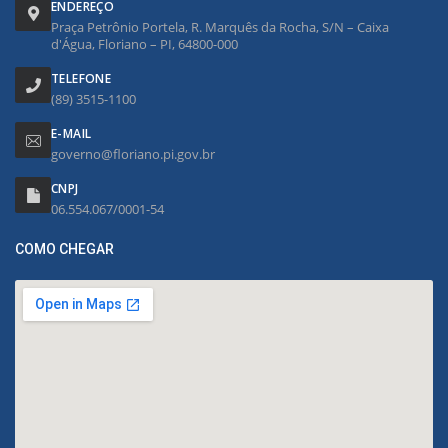
ENDEREÇO
Praça Petrônio Portela, R. Marquês da Rocha, S/N – Caixa
d'Água, Floriano – PI, 64800-000
TELEFONE
(89) 3515-1100
E-MAIL
governo@floriano.pi.gov.br
CNPJ
06.554.067/0001-54
COMO CHEGAR