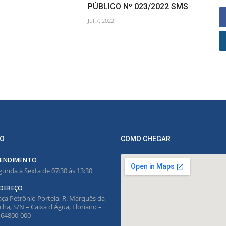
PÚBLICO Nº 023/2022 SMS
Jul 7, 2022
O
COMO CHEGAR
ENDIMENTO
gunda à Sexta de 07:30 às 13:30
DEREÇO
aça Petrônio Portela, R. Marquês da
cha, S/N – Caixa d'Água, Floriano –
, 64800-000