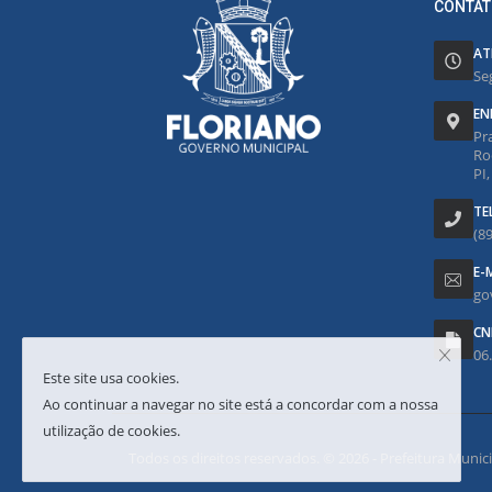
CONTAT
AT
Se
EN
Pr
Ro
PI
TE
(8
E-
go
CN
06
Este site usa cookies.
Ao continuar a navegar no site está a concordar com a nossa
utilização de cookies.
Todos os direitos reservados. © 2026 - Prefeitura Municipa