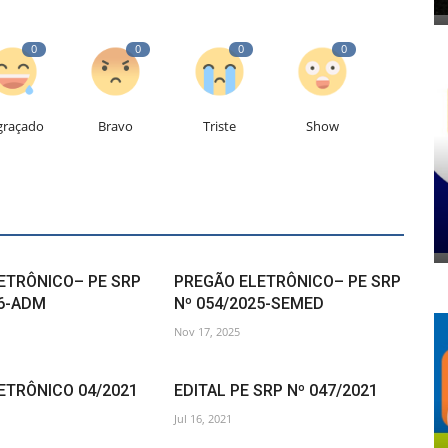
0
0
0
0
graçado
Bravo
Triste
Show
ETRÔNICO– PE SRP
PREGÃO ELETRÔNICO– PE SRP
26-ADM
Nº 054/2025-SEMED
Nov 17, 2025
ETRÔNICO 04/2021
EDITAL PE SRP Nº 047/2021
Jul 16, 2021