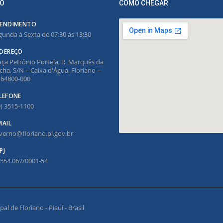
O
COMO CHEGAR
ENDIMENTO
gunda à Sexta de 07:30 às 13:30
DEREÇO
aça Petrônio Portela, R. Marquês da
cha, S/N – Caixa d'Água, Floriano –
, 64800-000
LEFONE
9) 3515-1100
MAIL
verno@floriano.pi.gov.br
PJ
.554.067/0001-54
l de Floriano - Piauí - Brasil