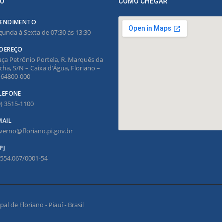
O
COMO CHEGAR
ENDIMENTO
gunda à Sexta de 07:30 às 13:30
DEREÇO
aça Petrônio Portela, R. Marquês da
cha, S/N – Caixa d'Água, Floriano –
, 64800-000
LEFONE
9) 3515-1100
MAIL
verno@floriano.pi.gov.br
PJ
.554.067/0001-54
l de Floriano - Piauí - Brasil