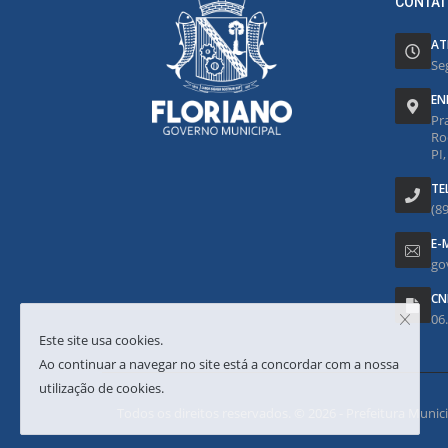
CONTAT
AT
Se
EN
Pr
Ro
PI
TE
(8
E-
go
CN
06
Este site usa cookies.
Ao continuar a navegar no site está a concordar com a nossa
utilização de cookies.
Todos os direitos reservados. © 2026 - Prefeitura Municipa