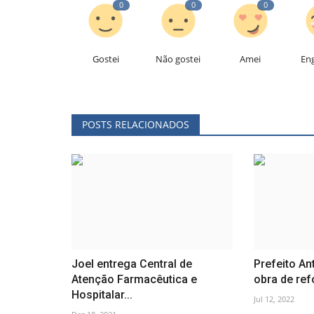
0
0
0
Gostei
Não gostei
Amei
En
POSTS RELACIONADOS
Joel entrega Central de
Prefeito Ant
Atenção Farmacêutica e
obra de re
Hospitalar...
Jul 12, 2022