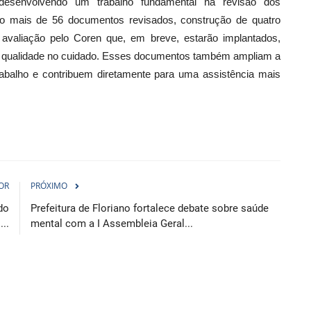
desenvolvendo um trabalho fundamental na revisão dos
o mais de 56 documentos revisados, construção de quatro
valiação pelo Coren que, em breve, estarão implantados,
aior qualidade no cuidado. Esses documentos também ampliam a
rabalho e contribuem diretamente para uma assistência mais
OR
PRÓXIMO
do
Prefeitura de Floriano fortalece debate sobre saúde
..
mental com a I Assembleia Geral...