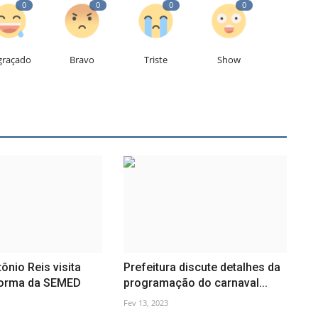
0
0
0
0
graçado
Bravo
Triste
Show
ônio Reis visita
Prefeitura discute detalhes da
forma da SEMED
programação do carnaval...
Fev 13, 2023