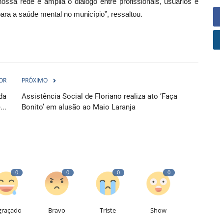
ossa rede e amplia o diálogo entre profissionais, usuários e
ara a saúde mental no município”, ressaltou.
OR
PRÓXIMO
da
Assistência Social de Floriano realiza ato ‘Faça
..
Bonito’ em alusão ao Maio Laranja
0
0
0
0
graçado
Bravo
Triste
Show