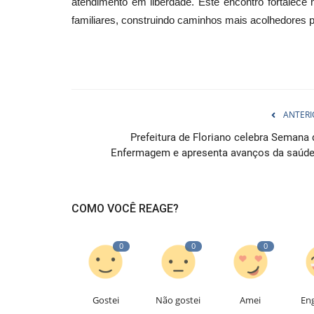
atendimento em liberdade. Este encontro fortalece n
familiares, construindo caminhos mais acolhedores p
ANTERI
Prefeitura de Floriano celebra Semana 
Enfermagem e apresenta avanços da saúde.
COMO VOCÊ REAGE?
0
0
0
Gostei
Não gostei
Amei
En