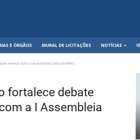
RIAS E ÓRGÃOS
MURAL DE LICITAÇÕES
NOTÍCIAS
V
saúde mental com a I Assembleia Geral da RAPS
no fortalece debate
com a I Assembleia