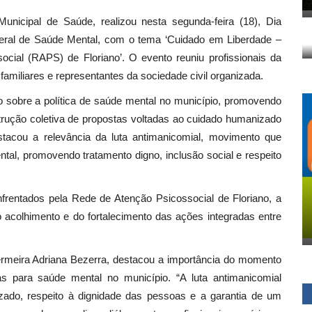
Municipal de Saúde, realizou nesta segunda-feira (18), Dia
Geral de Saúde Mental, com o tema ‘Cuidado em Liberdade –
ial (RAPS) de Floriano’. O evento reuniu profissionais da
amiliares e representantes da sociedade civil organizada.
go sobre a política de saúde mental no município, promovendo
trução coletiva de propostas voltadas ao cuidado humanizado
stacou a relevância da luta antimanicomial, movimento que
tal, promovendo tratamento digno, inclusão social e respeito
nfrentados pela Rede de Atenção Psicossocial de Floriano, a
o acolhimento e do fortalecimento das ações integradas entre
ermeira Adriana Bezerra, destacou a importância do momento
das para saúde mental no município. “A luta antimanicomial
do, respeito à dignidade das pessoas e a garantia de um