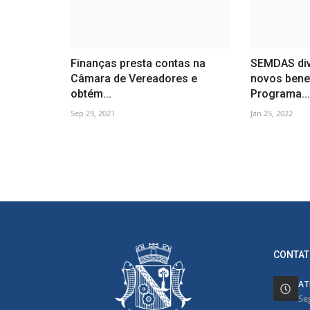
Finanças presta contas na
SEMDAS div
Câmara de Vereadores e
novos benef
obtém...
Programa...
Sep 29, 2021
Jan 25, 2022
CONTAT
AT
Se