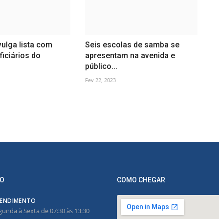
ulga lista com
Seis escolas de samba se
iciários do
apresentam na avenida e
público...
Fev 22, 2023
O
COMO CHEGAR
ENDIMENTO
gunda à Sexta de 07:30 às 13:30