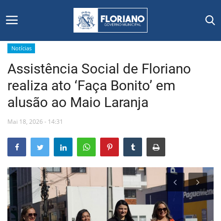
Notícias
Assistência Social de Floriano
Início
realiza ato ‘Faça Bonito’ em
Editais
alusão ao Maio Laranja
Floriano
Mai 18, 2026 - 14:31
Secretarias e Órgãos
Mural de Licitações
Notícias
Vídeos