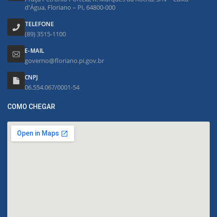
d'Água, Floriano – PI, 64800-000
TELEFONE
(89) 3515-1100
E-MAIL
governo@floriano.pi.gov.br
CNPJ
06.554.067/0001-54
COMO CHEGAR