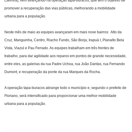
(Seinfra), vem avançando na operação tapa-buracos, que tem o objetivo de
promover a recuperação das vias públicas, melhorando a mobilidade
Webmail
urbana para a população.
Contato
Neste mês de maio as equipes avançaram em mais nove bairros: Alto da
Cruz, Manguinha, Centro, Riacho Fundo, São Borja, Irapuá I, Planalto Bela
Vista, Viazul e Pau Ferrado. As equipes trabalham em três frentes de
trabalho, para dar agilidade aos reparos em pontos de grande necessidade,
entre eles, as galerias da rua Padre Uchoa, rua João Dantas, rua Fernando
Dumont, e recuperação da ponte da rua Marques da Rocha.
A operação tapa-buracos abrange todo o município e, segundo o prefeito de
Floriano, será intensificado para proporcionar uma melhor mobilidade
urbana para a população.