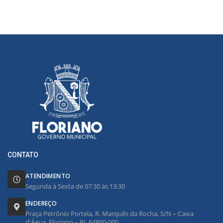
CONTATO
ATENDIMENTO
Segunda à Sexta de 07:30 às 13:30
ENDEREÇO
Praça Petrônio Portela, R. Marquês da Rocha, S/N – Caixa
d'Água, Floriano – PI, 64800-000