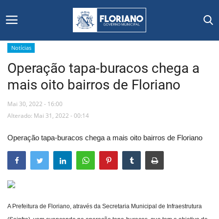
Notícias
Operação tapa-buracos chega a
Início
mais oito bairros de Floriano
Editais
Mai 30, 2022 - 16:00
Floriano
Alterado: Mai 31, 2022 - 00:14
Operação tapa-buracos chega a mais oito bairros de Floriano
Secretarias e Órgãos
Mural de Licitações
Notícias
A Prefeitura de Floriano, através da Secretaria Municipal de Infraestrutura
Vídeos