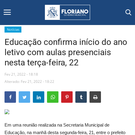
Notícias
Educação confirma início do ano
Início
letivo com aulas presenciais
Editais
nesta terça-feira, 22
Floriano
Fev 21, 2022 - 18:18
Alterado: Fev 21, 2022 - 18:22
Secretarias e Órgãos
Mural de Licitações
Notícias
Em uma reunião realizada na Secretaria Municipal de
Educação, na manhã desta segunda-feira, 21, entre o prefeito
Vídeos