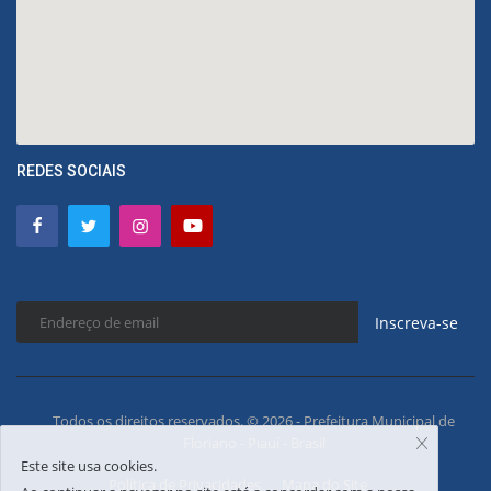
REDES SOCIAIS
Inscreva-se
Todos os direitos reservados. © 2026 - Prefeitura Municipal de
Floriano - Piauí - Brasil
Este site usa cookies.
Política de Privacidades
Mapa do Site