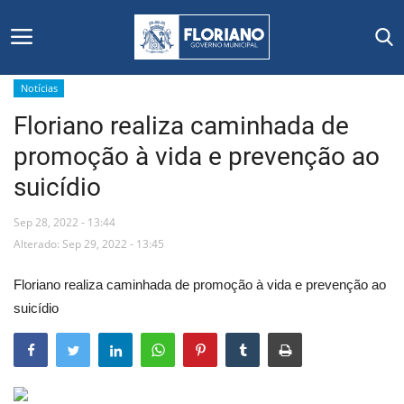
Notícias
Floriano realiza caminhada de
Início
promoção à vida e prevenção ao
Editais
suicídio
Floriano
Sep 28, 2022 - 13:44
Alterado: Sep 29, 2022 - 13:45
Secretarias e Órgãos
Floriano realiza caminhada de promoção à vida e prevenção ao
Mural de Licitações
suicídio
Notícias
Vídeos