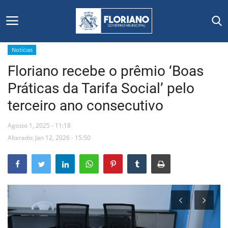
Notícias
Floriano recebe o prêmio ‘Boas
Início
Práticas da Tarifa Social’ pelo
Editais
terceiro ano consecutivo
Floriano
Agosto 1, 2025 - 11:18
Alterado: Jan 12, 2026 - 15:50
Secretarias e Órgãos
Mural de Licitações
Notícias
Vídeos