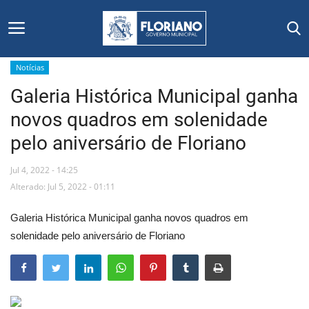
Notícias
Galeria Histórica Municipal ganha
Início
novos quadros em solenidade
Editais
pelo aniversário de Floriano
Floriano
Jul 4, 2022 - 14:25
Alterado: Jul 5, 2022 - 01:11
Secretarias e Órgãos
Galeria Histórica Municipal ganha novos quadros em
Mural de Licitações
solenidade pelo aniversário de Floriano
Notícias
Vídeos