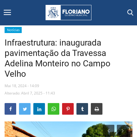
Notícias
Infraestrutura: inaugurada
Início
pavimentação da Travessa
Editais
Adelina Monteiro no Campo
Velho
Floriano
Mai 18, 2024 - 14:09
Secretarias e Órgãos
Alterado: Abril 7, 2025 - 11:43
Mural de Licitações
Notícias
Vídeos