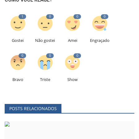
1
0
0
0
Gostei
Não gostei
Amei
Engraçado
0
0
0
Bravo
Triste
Show
POSTS RELACIONADOS