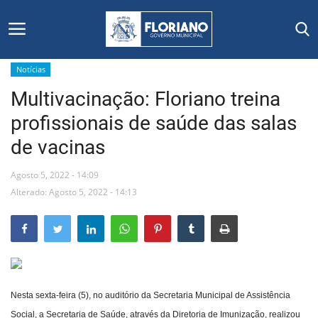
Notícias
Multivacinação: Floriano treina
Início
profissionais de saúde das salas
Editais
de vacinas
Floriano
Agosto 5, 2022 - 14:09
Alterado: Agosto 5, 2022 - 14:13
Secretarias e Órgãos
Mural de Licitações
Notícias
Nesta sexta-feira (5), no auditório da Secretaria Municipal de Assistência
Vídeos
Social, a Secretaria de Saúde, através da Diretoria de Imunização, realizou