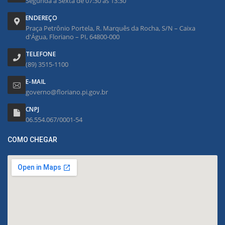
Segunda à Sexta de 07:30 às 13:30
ENDEREÇO
Praça Petrônio Portela, R. Marquês da Rocha, S/N – Caixa
d'Água, Floriano – PI, 64800-000
TELEFONE
(89) 3515-1100
E-MAIL
governo@floriano.pi.gov.br
CNPJ
06.554.067/0001-54
COMO CHEGAR