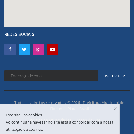
REDES SOCIAIS
Inscreva-se
Todos os direitos reservados. © 2026 - Prefeitura Municipal de
Floriano - Piauí - Brasil
Este site usa cookies.
Política de Privacidades
Mapa do Site
Ao continuar a navegar no site está a concordar com a nossa
utilização de cookies.