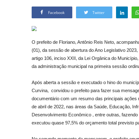
Facebook
Twitter
O prefeito de Floriano, Antônio Reis Neto, acompanha
(01), da sessão de abertura do Ano Legislativo 202
artigo 106, inciso XXII, da Lei Orgânica do Municíp
da administração municipal na primeira sessão ordiná
Após aberta a sessão e executado o hino do municípi
Curvina, convidou o prefeito para fazer sua mensag
documentário com um resumo das principais ações 
de abril de 2022, nas áreas da Saúde, Educação, Infr
Desenvolvimento Econômico , entre outras, fazendo
executou quase 97,5% do orçamento total previsto p
No segundo momento da mensagem, o prefeito enume