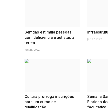
Semdas estimula pessoas
Infraestrutu
com deficiência e autistas a
Jan 17, 2022
terem...
Jun 23, 2022
Cultura prorroga inscrições
Semana San
para um curso de
Floriano de
qualificação...
facultativo..