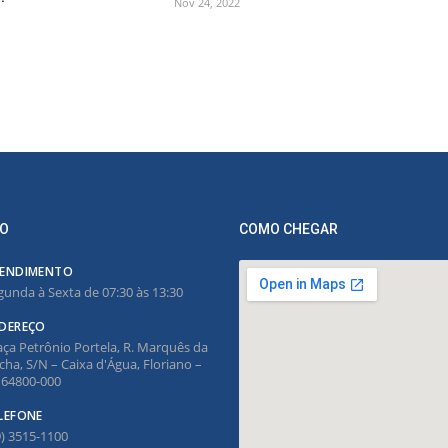
Nov 24, 2022
O
COMO CHEGAR
ENDIMENTO
gunda à Sexta de 07:30 às 13:30
DEREÇO
aça Petrônio Portela, R. Marquês da
cha, S/N – Caixa d'Água, Floriano –
, 64800-000
LEFONE
9) 3515-1100