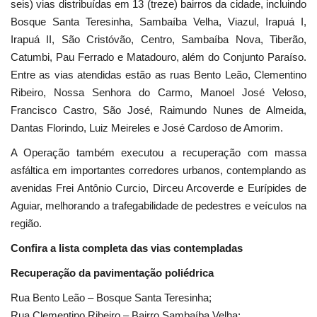
seis) vias distribuídas em 13 (treze) bairros da cidade, incluindo
Bosque Santa Teresinha, Sambaíba Velha, Viazul, Irapuá I,
Irapuá II, São Cristóvão, Centro, Sambaíba Nova, Tiberão,
Catumbi, Pau Ferrado e Matadouro, além do Conjunto Paraíso.
Entre as vias atendidas estão as ruas Bento Leão, Clementino
Ribeiro, Nossa Senhora do Carmo, Manoel José Veloso,
Francisco Castro, São José, Raimundo Nunes de Almeida,
Dantas Florindo, Luiz Meireles e José Cardoso de Amorim.
A Operação também executou a recuperação com massa
asfáltica em importantes corredores urbanos, contemplando as
avenidas Frei Antônio Curcio, Dirceu Arcoverde e Eurípides de
Aguiar, melhorando a trafegabilidade de pedestres e veículos na
região.
Confira a lista completa das vias contempladas
Recuperação da pavimentação poliédrica
Rua Bento Leão – Bosque Santa Teresinha;
Rua Clementino Ribeiro – Bairro Sambaíba Velha;