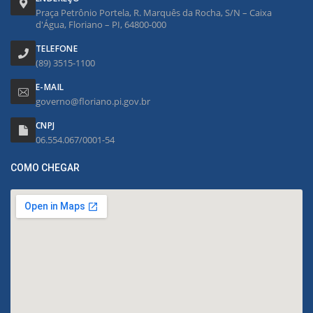
Praça Petrônio Portela, R. Marquês da Rocha, S/N – Caixa
d'Água, Floriano – PI, 64800-000
TELEFONE
(89) 3515-1100
E-MAIL
governo@floriano.pi.gov.br
CNPJ
06.554.067/0001-54
COMO CHEGAR