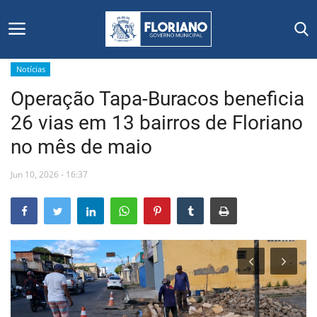
Notícias
Operação Tapa-Buracos beneficia
Início
26 vias em 13 bairros de Floriano
Editais
no mês de maio
Floriano
Jun 10, 2026 - 16:37
Secretarias e Órgãos
Mural de Licitações
Notícias
Vídeos