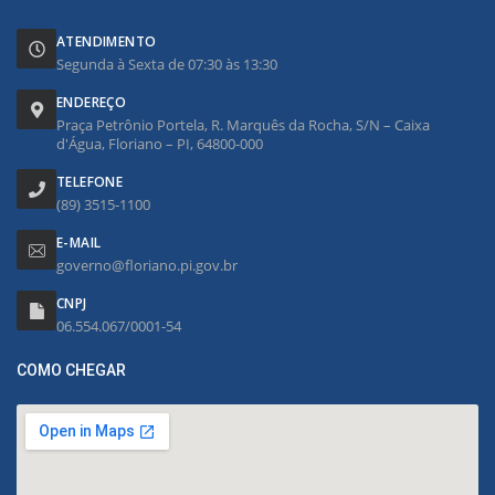
ATENDIMENTO
Segunda à Sexta de 07:30 às 13:30
ENDEREÇO
Praça Petrônio Portela, R. Marquês da Rocha, S/N – Caixa
d'Água, Floriano – PI, 64800-000
TELEFONE
(89) 3515-1100
E-MAIL
governo@floriano.pi.gov.br
CNPJ
06.554.067/0001-54
COMO CHEGAR