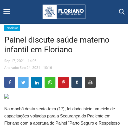
Notícias
Painel discute saúde materno
Início
infantil em Floriano
Editais
Sep 17, 2021 - 14:05
Floriano
Alterado: Sep 24, 2021 - 10:16
Secretarias e Órgãos
Mural de Licitações
Na manhã desta sexta-feira (17), foi dado início um ciclo de
Notícias
capacitações voltadas para a Segurança do Paciente em
Floriano com a abertura do Painel "Parto Seguro e Respeitoso
Vídeos