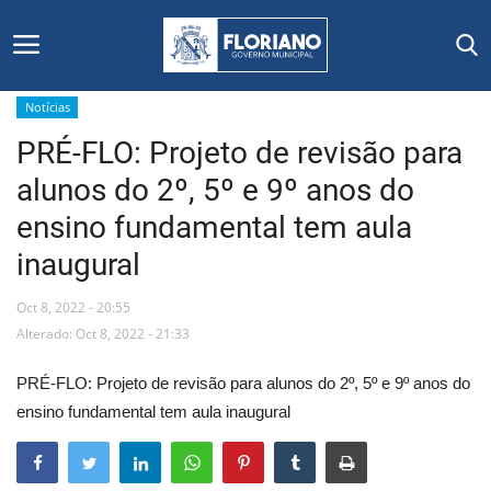
Notícias
PRÉ-FLO: Projeto de revisão para
Início
alunos do 2º, 5º e 9º anos do
Editais
ensino fundamental tem aula
inaugural
Floriano
Oct 8, 2022 - 20:55
Secretarias e Órgãos
Alterado: Oct 8, 2022 - 21:33
Mural de Licitações
PRÉ-FLO: Projeto de revisão para alunos do 2º, 5º e 9º anos do
ensino fundamental tem aula inaugural
Notícias
Vídeos