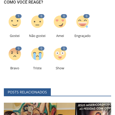
COMO VOCÊ REAGE?
1
0
0
0
Gostei
Não gostei
Amei
Engraçado
0
0
0
Bravo
Triste
Show
POSTS RELACIONADOS