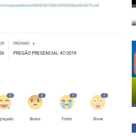
i.gov.br/uploads/leis/ec686953074f2fcb9f32908ba0618d78.pdf
OR
PRÓXIMO
26
PREGÃO PRESENCIAL 47/2019
0
0
0
1
graçado
Bravo
Triste
Show