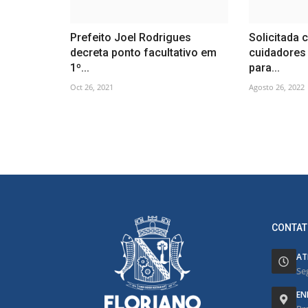
Prefeito Joel Rodrigues
Solicitada 
decreta ponto facultativo em
cuidadores
1º...
para...
Oct 26, 2021
Agosto 26, 2022
CONTAT
AT
Se
EN