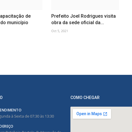
capacitação de
Prefeito Joel Rodrigues visita
 do município
obra da sede oficial da...
Oct 5, 2021
O
COMO CHEGAR
ENDIMENTO
gunda à Sexta de 07:30 às 13:30
DEREÇO