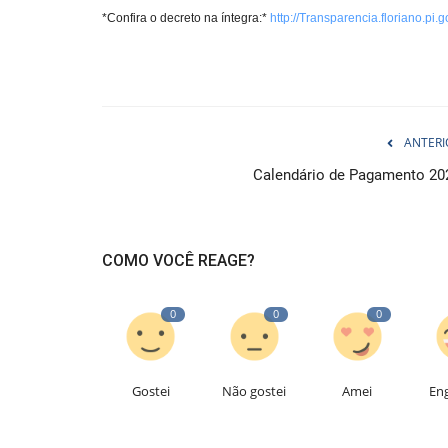
*Confira o decreto na íntegra:*
http://Transparencia.floriano.p
ANTERI
Calendário de Pagamento 20
COMO VOCÊ REAGE?
0
0
0
Gostei
Não gostei
Amei
En