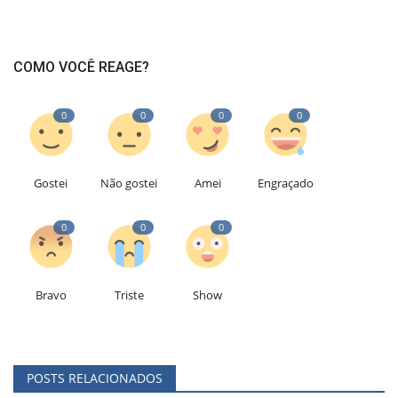
COMO VOCÊ REAGE?
0
0
0
0
Gostei
Não gostei
Amei
Engraçado
0
0
0
Bravo
Triste
Show
POSTS RELACIONADOS