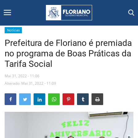
Notícias
Prefeitura de Floriano é premiada
Início
no programa de Boas Práticas da
Editais
Tarifa Social
Floriano
Mai 31, 2022 - 11:06
Alterado: Mai 31, 2022 - 11:09
Secretarias e Órgãos
Mural de Licitações
Notícias
Vídeos