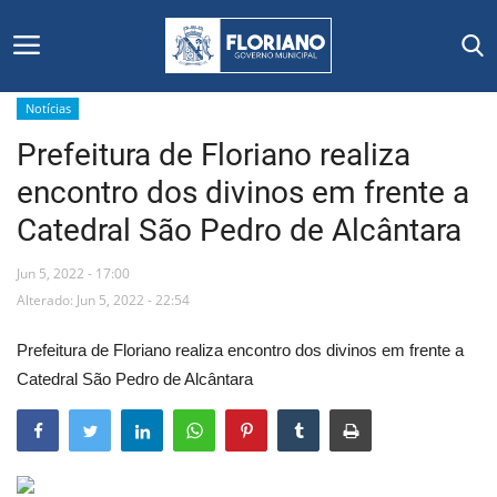
Notícias
Prefeitura de Floriano realiza
Início
encontro dos divinos em frente a
Editais
Catedral São Pedro de Alcântara
Floriano
Jun 5, 2022 - 17:00
Alterado: Jun 5, 2022 - 22:54
Secretarias e Órgãos
Prefeitura de Floriano realiza encontro dos divinos em frente a
Mural de Licitações
Catedral São Pedro de Alcântara
Notícias
Vídeos