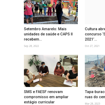
Setembro Amarelo: Mais
Cultura abr
unidades de saúde e CAPS II
concurso 
recebem...
2021’...
Sep 28, 2022
Oct 27, 2021
SMS e FAESF renovam
Tapa-burac
compromisso em ampliar
ruas do cent
estágio curricular
Mar 28, 2023