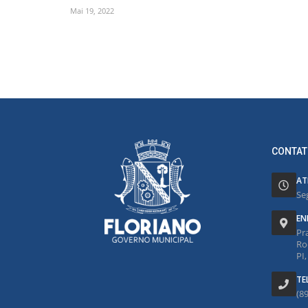
Mai 19, 2022
CONTAT
AT
Se
EN
Pr
Ro
PI
TE
(8