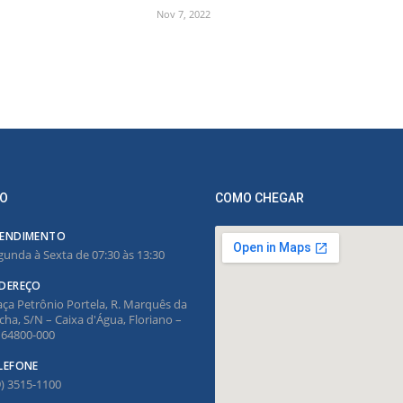
Nov 7, 2022
O
COMO CHEGAR
ENDIMENTO
gunda à Sexta de 07:30 às 13:30
DEREÇO
aça Petrônio Portela, R. Marquês da
cha, S/N – Caixa d'Água, Floriano –
, 64800-000
LEFONE
9) 3515-1100