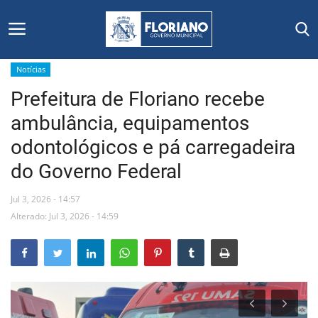
Notícias
Prefeitura de Floriano recebe
Início
ambulância, equipamentos
Editais
odontológicos e pá carregadeira
do Governo Federal
Floriano
Jul 3, 2026 - 14:57
Secretarias e Órgãos
Alterado: Jul 3, 2026 - 14:59
Mural de Licitações
Notícias
Vídeos