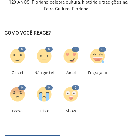
129 ANOS: Floriano celebra cultura, história e tradições na
Feira Cultural Floriano...
COMO VOCÊ REAGE?
0
0
0
0
Gostei
Não gostei
Amei
Engraçado
0
0
0
Bravo
Triste
Show