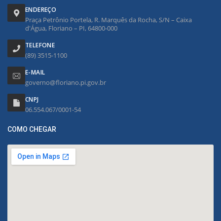
ENDEREÇO
Praça Petrônio Portela, R. Marquês da Rocha, S/N – Caixa
d'Água, Floriano – PI, 64800-000
TELEFONE
(89) 3515-1100
E-MAIL
governo@floriano.pi.gov.br
CNPJ
06.554.067/0001-54
COMO CHEGAR