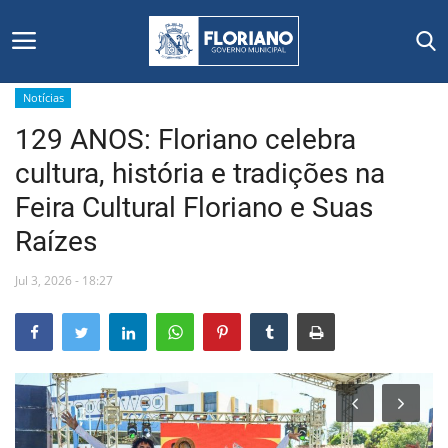
Notícias
129 ANOS: Floriano celebra
Início
cultura, história e tradições na
Editais
Feira Cultural Floriano e Suas
Raízes
Floriano
Jul 3, 2026 - 18:27
Secretarias e Órgãos
Mural de Licitações
Notícias
Vídeos