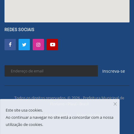
REDES SOCIAIS
Inscreva-se
Todos os direitos reservados. © 2026 - Prefeitura Municipal de
Floriano - Piauí - Brasil
Este site usa cookies.
Política de Privacidades
Mapa do Site
Ao continuar a navegar no site está a concordar com a nossa
utilização de cookies.