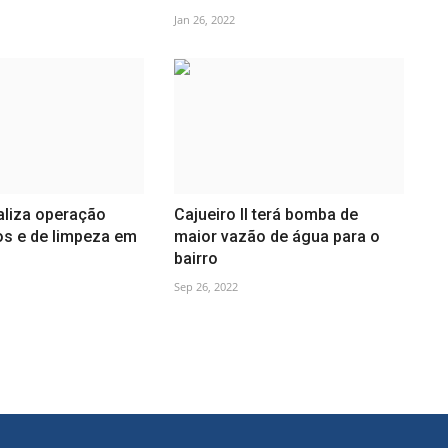
Jan 26, 2022
aliza operação
Cajueiro II terá bomba de
os e de limpeza em
maior vazão de água para o
bairro
Sep 26, 2022