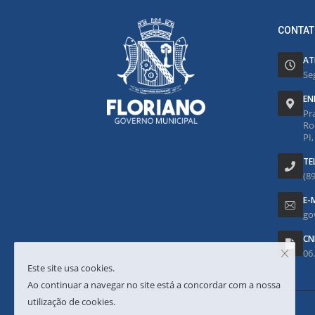
CONTAT
AT
Se
EN
Pr
Ro
PI
TE
(8
E-
go
CN
06
Este site usa cookies.
Ao continuar a navegar no site está a concordar com a nossa
utilização de cookies.