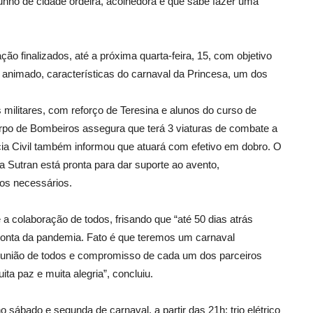
nho de cidade ordeira, acolhedora e que sabe fazer uma
ção finalizados, até a próxima quarta-feira, 15, com objetivo
e animado, características do carnaval da Princesa, um dos
is militares, com reforço de Teresina e alunos do curso de
po de Bombeiros assegura que terá 3 viaturas de combate a
ícia Civil também informou que atuará com efetivo em dobro. O
da Sutran está pronta para dar suporte ao avento,
tos necessários.
a colaboração de todos, frisando que “até 50 dias atrás
conta da pandemia. Fato é que teremos um carnaval
a união de todos e compromisso de cada um dos parceiros
a paz e muita alegria”, concluiu.
 sábado e segunda de carnaval, a partir das 21h; trio elétrico