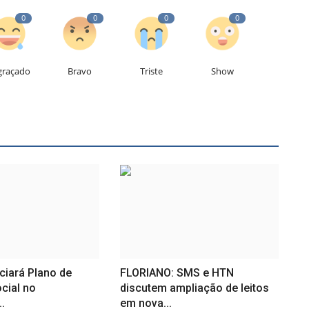
0
0
0
0
graçado
Bravo
Triste
Show
ciará Plano de
FLORIANO: SMS e HTN
cial no
discutem ampliação de leitos
..
em nova...