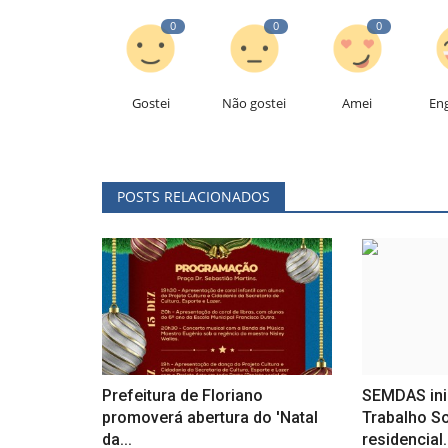
0
0
0
Gostei
Não gostei
Amei
En
POSTS RELACIONADOS
Prefeitura de Floriano
SEMDAS ini
promoverá abertura do 'Natal
Trabalho So
da...
residencial.