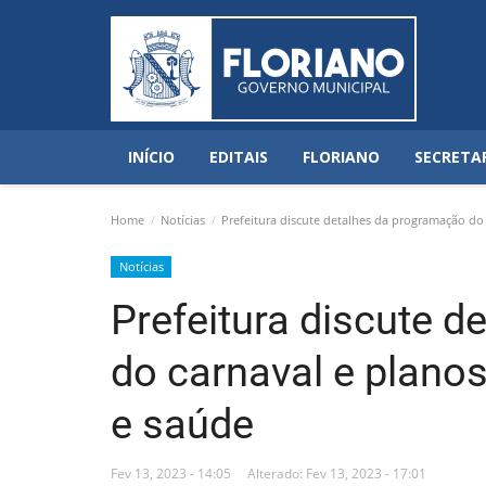
INÍCIO
EDITAIS
FLORIANO
SECRETA
Home
Notícias
Prefeitura discute detalhes da programação do 
Notícias
Prefeitura discute 
do carnaval e planos
e saúde
Fev 13, 2023 - 14:05
Alterado: Fev 13, 2023 - 17:01