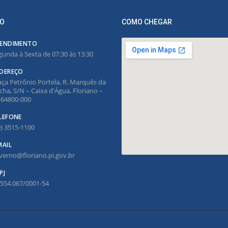
O
COMO CHEGAR
ENDIMENTO
gunda à Sexta de 07:30 às 13:30
DEREÇO
aça Petrônio Portela, R. Marquês da
cha, S/N – Caixa d'Água, Floriano –
, 64800-000
LEFONE
9) 3515-1100
MAIL
verno@floriano.pi.gov.br
PJ
.554.067/0001-54