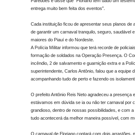
Paredões e disse que “Floriano tem dado um testemu
entrega muito bem feita dos eventos”.
Cada instituição ficou de apresentar seus planos de a
de garantir um carnaval tranquilo, seguro, saudável 
maiores do Piauí e do Nordeste.
A Polícia Militar informou que terá recorde de policia
formação de soldados na Operação Presença. O Cor
incêndio, 2 de salvamento e guarnição extra e a Pol
superintendente, Carlos Antônio, falou que a equipe 
acompanhando tudo de perto e fazendo os isolamen
O prefeito Antônio Reis Neto agradeceu a presença e 
estávamos em dúvida se ia ou não ter carnaval por 
grandioso, dentro de nossas possibilidades, e com 
tudo acontecerá da melhor maneira possível, com muit
O carnaval de Floriano contará com dois arrastões, no