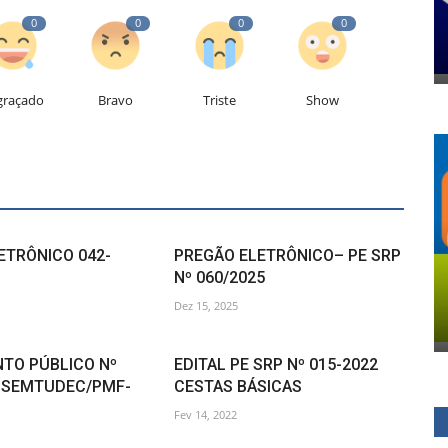
0
0
0
0
graçado
Bravo
Triste
Show
ETRÔNICO 042-
PREGÃO ELETRÔNICO– PE SRP
Nº 060/2025
Dez 15, 2025
TO PÚBLICO Nº
EDITAL PE SRP Nº 015-2022
– SEMTUDEC/PMF-
CESTAS BÁSICAS
Fev 14, 2022