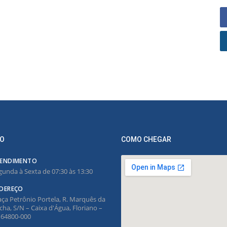
O
COMO CHEGAR
ENDIMENTO
gunda à Sexta de 07:30 às 13:30
DEREÇO
aça Petrônio Portela, R. Marquês da
cha, S/N – Caixa d'Água, Floriano –
, 64800-000