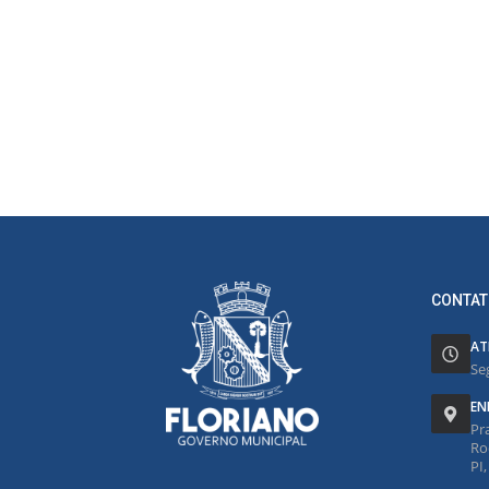
CONTAT
AT
Se
EN
Pr
Ro
PI