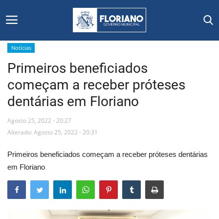
Notícias
Primeiros beneficiados
Início
começam a receber próteses
Editais
dentárias em Floriano
Floriano
Agosto 25, 2022 - 20:27
Alterado: Agosto 25, 2022 - 20:31
Secretarias e Órgãos
Primeiros beneficiados começam a receber próteses dentárias
Mural de Licitações
em Floriano
Notícias
Vídeos