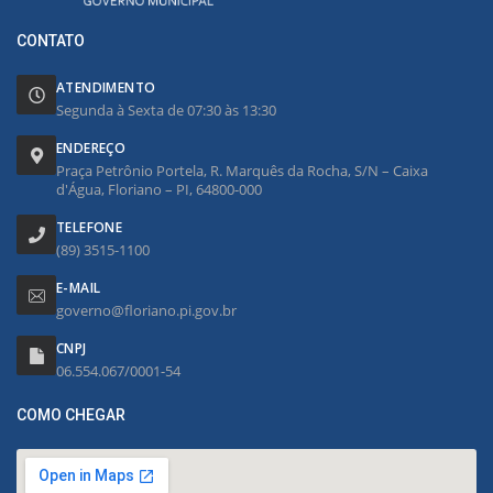
CONTATO
ATENDIMENTO
Segunda à Sexta de 07:30 às 13:30
ENDEREÇO
Praça Petrônio Portela, R. Marquês da Rocha, S/N – Caixa
d'Água, Floriano – PI, 64800-000
TELEFONE
(89) 3515-1100
E-MAIL
governo@floriano.pi.gov.br
CNPJ
06.554.067/0001-54
COMO CHEGAR