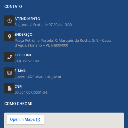
CONTATO
ATENDIMENTO
Segunda à Sexta de 07:30 às 13:30
ENDEREÇO
Praça Petrônio Portela, R. Marquês da Rocha, S/N – Caixa
d'Água, Floriano – PI, 64800-000
TELEFONE
(89) 3515-1100
E-MAIL
governo@floriano.pi.gov.br
CNPJ
06.554.067/0001-54
COMO CHEGAR