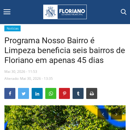
Notícias
Programa Nosso Bairro é
Início
Limpeza beneficia seis bairros de
Editais
Floriano em apenas 45 dias
Floriano
Mai 30, 2026 - 11:53
Alterado: Mai 30, 2026 - 13:35
Secretarias e Órgãos
Mural de Licitações
Notícias
Vídeos