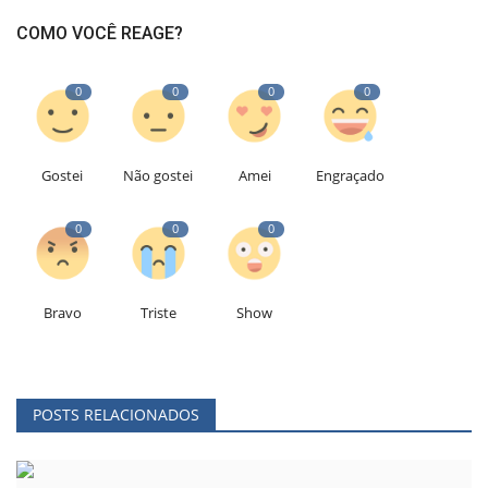
COMO VOCÊ REAGE?
0
0
0
0
Gostei
Não gostei
Amei
Engraçado
0
0
0
Bravo
Triste
Show
POSTS RELACIONADOS