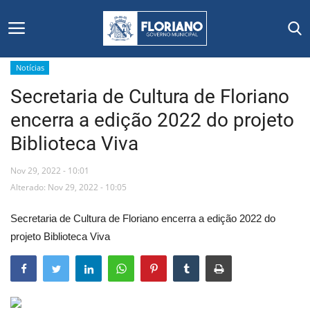
Notícias
Secretaria de Cultura de Floriano
Início
encerra a edição 2022 do projeto
Editais
Biblioteca Viva
Floriano
Nov 29, 2022 - 10:01
Alterado: Nov 29, 2022 - 10:05
Secretarias e Órgãos
Secretaria de Cultura de Floriano encerra a edição 2022 do
Mural de Licitações
projeto Biblioteca Viva
Notícias
Vídeos