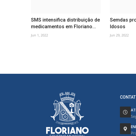
SMS intensifica distribuição de
Semdas pro
medicamentos em Floriano...
Idosos
Jun 1, 2022
Jun 29, 2022
CONTAT
AT
Se
EN
Pr