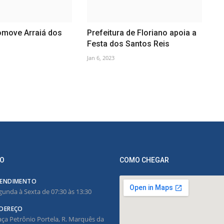
move Arraiá dos
Prefeitura de Floriano apoia a
Festa dos Santos Reis
Jan 6, 2023
O
COMO CHEGAR
ENDIMENTO
gunda à Sexta de 07:30 às 13:30
DEREÇO
aça Petrônio Portela, R. Marquês da