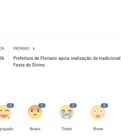
OR
PRÓXIMO
26
Prefeitura de Floriano apoia realização da tradicional
Festa do Divino
0
0
0
0
graçado
Bravo
Triste
Show