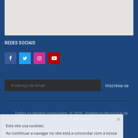
REDES SOCIAIS
Inscreva-se
Todos os direitos reservados. © 2026 - Prefeitura Municipal de
Floriano - Piauí - Brasil
Este site usa cookies.
Política de Privacidades
Mapa do Site
Ao continuar a navegar no site está a concordar com a nossa