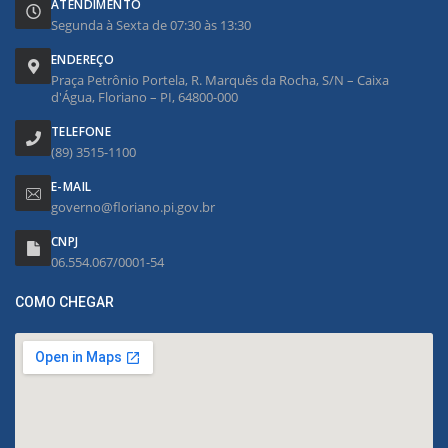
ATENDIMENTO
Segunda à Sexta de 07:30 às 13:30
ENDEREÇO
Praça Petrônio Portela, R. Marquês da Rocha, S/N – Caixa
d'Água, Floriano – PI, 64800-000
TELEFONE
(89) 3515-1100
E-MAIL
governo@floriano.pi.gov.br
CNPJ
06.554.067/0001-54
COMO CHEGAR