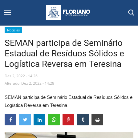
Notícias
SEMAN participa de Seminário
Início
Estadual de Resíduos Sólidos e
Editais
Logística Reversa em Teresina
Floriano
Dez 2, 2022 - 14:26
Alterado: Dez 2, 2022 - 14:28
Secretarias e Órgãos
SEMAN participa de Seminário Estadual de Resíduos Sólidos e
Mural de Licitações
Logística Reversa em Teresina
Notícias
Vídeos