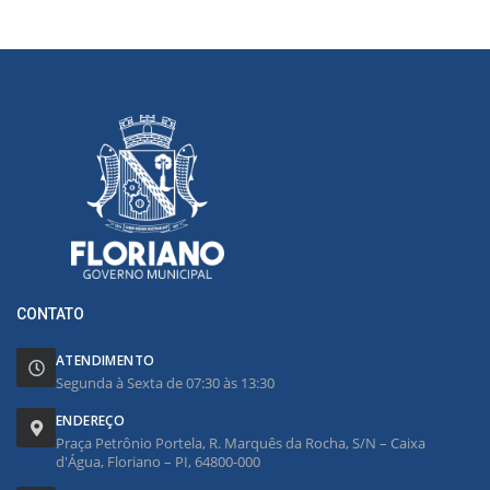
CONTATO
ATENDIMENTO
Segunda à Sexta de 07:30 às 13:30
ENDEREÇO
Praça Petrônio Portela, R. Marquês da Rocha, S/N – Caixa
d'Água, Floriano – PI, 64800-000