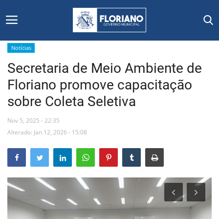
Notícias
Secretaria de Meio Ambiente de
Início
Floriano promove capacitação
Editais
sobre Coleta Seletiva
Floriano
Nov 5, 2025 - 22:35
Alterado: Jan 12, 2026 - 15:08
Secretarias e Órgãos
Mural de Licitações
Notícias
Vídeos