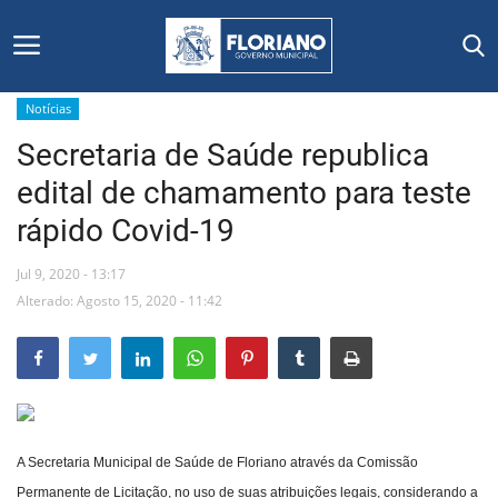
Notícias
Secretaria de Saúde republica
Início
edital de chamamento para teste
Editais
rápido Covid-19
Floriano
Jul 9, 2020 - 13:17
Alterado: Agosto 15, 2020 - 11:42
Secretarias e Órgãos
Mural de Licitações
Notícias
A Secretaria Municipal de Saúde de Floriano através da Comissão
Vídeos
Permanente de Licitação, no uso de suas atribuições legais, considerando a