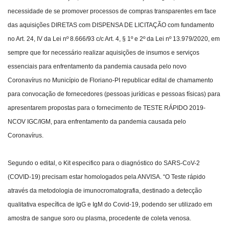
necessidade de se promover processos de compras transparentes em face
Webmail
das aquisições DIRETAS com DISPENSA DE LICITAÇÃO com fundamento
no Art. 24, IV da Lei nº 8.666/93 c/c Art. 4, § 1º e 2º da Lei nº 13.979/2020, em
Contato
sempre que for necessário realizar aquisições de insumos e serviços
essenciais para enfrentamento da pandemia causada pelo novo
Coronavírus no Município de Floriano-PI republicar edital de chamamento
para convocação de fornecedores (pessoas jurídicas e pessoas físicas) para
apresentarem propostas para o fornecimento de TESTE RÁPIDO 2019-
NCOV IGC/IGM, para enfrentamento da pandemia causada pelo
Coronavírus.
Segundo o edital, o Kit especifico para o diagnóstico do SARS-CoV-2
(COVID-19) precisam estar homologados pela ANVISA. “O Teste rápido
através da metodologia de imunocromatografia, destinado a detecção
qualitativa específica de IgG e IgM do Covid-19, podendo ser utilizado em
amostra de sangue soro ou plasma, procedente de coleta venosa.