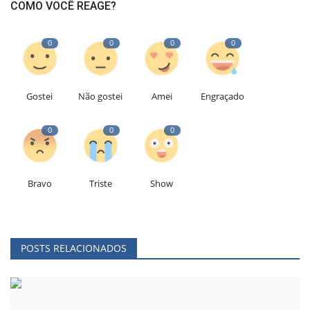
COMO VOCÊ REAGE?
0
0
0
0
Gostei
Não gostei
Amei
Engraçado
0
0
0
Bravo
Triste
Show
POSTS RELACIONADOS