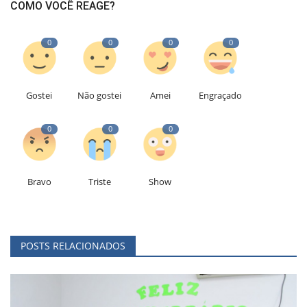
COMO VOCÊ REAGE?
0
0
0
0
Gostei
Não gostei
Amei
Engraçado
0
0
0
Bravo
Triste
Show
POSTS RELACIONADOS