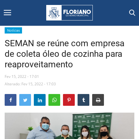
Notícias
SEMAN se reúne com empresa
Início
de coleta óleo de cozinha para
Editais
reaproveitamento
Floriano
Fev 15, 2022 - 17:01
Alterado: Fev 15, 2022 - 17:03
Secretarias e Órgãos
Mural de Licitações
Notícias
Vídeos