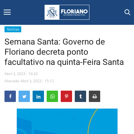
Notícias
Semana Santa: Governo de
Início
Floriano decreta ponto
Editais
facultativo na quinta-Feira Santa
Floriano
Abril 3, 2023 - 10:24
Alterado: Abril 3, 2023 - 15:12
Secretarias e Órgãos
Mural de Licitações
Notícias
Vídeos