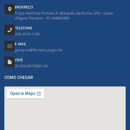
ENDEREÇO
Praça Petrônio Portela, R. Marquês da Rocha, S/N – Caixa
d'Água, Floriano – PI, 64800-000
TELEFONE
(89) 3515-1100
E-MAIL
governo@floriano.pi.gov.br
CNPJ
06.554.067/0001-54
COMO CHEGAR