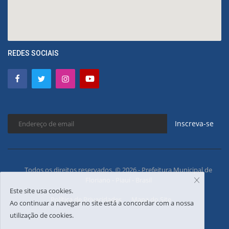
REDES SOCIAIS
Inscreva-se
Todos os direitos reservados. © 2026 - Prefeitura Municipal de
Floriano - Piauí - Brasil
Este site usa cookies.
Política de Privacidades
Mapa do Site
Ao continuar a navegar no site está a concordar com a nossa
utilização de cookies.