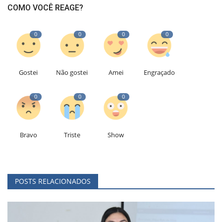
COMO VOCÊ REAGE?
0
0
0
0
Gostei
Não gostei
Amei
Engraçado
0
0
0
Bravo
Triste
Show
POSTS RELACIONADOS