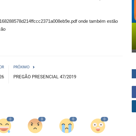
:
eis/67168288578d214ffccc2371a008eb9e.pdf onde também estão
ção
OR
PRÓXIMO
26
PREGÃO PRESENCIAL 47/2019
0
0
0
0