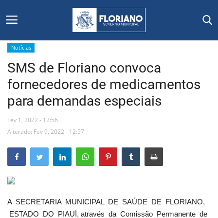
Notícias
SMS de Floriano convoca
Início
fornecedores de medicamentos
Editais
para demandas especiais
Floriano
Fev 1, 2022 - 12:56
Alterado: Fev 9, 2022 - 12:57
Secretarias e Órgãos
Mural de Licitações
Notícias
A SECRETARIA MUNICIPAL DE SAÚDE DE FLORIANO,
ESTADO DO PIAUÍ, através da Comissão Permanente de
Vídeos