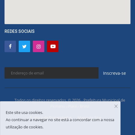
REDES SOCIAIS
Inscreva-se
Todos os direitos reservados. © 2026 - Prefeitura Municipal de
Floriano - Piauí - Brasil
Este site usa cookies.
Política de Privacidades
Mapa do Site
Ao continuar a navegar no site está a concordar com a nossa
utilização de cookies.