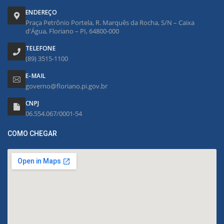
ENDEREÇO
Praça Petrônio Portela, R. Marquês da Rocha, S/N – Caixa
d'Água, Floriano – PI, 64800-000
TELEFONE
(89) 3515-1100
E-MAIL
governo@floriano.pi.gov.br
CNPJ
06.554.067/0001-54
COMO CHEGAR