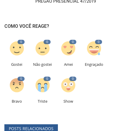
PREGÃO PRESENCIAL 47/2019
COMO VOCÊ REAGE?
0
0
0
0
Gostei
Não gostei
Amei
Engraçado
0
0
0
Bravo
Triste
Show
POSTS RELACIONADOS