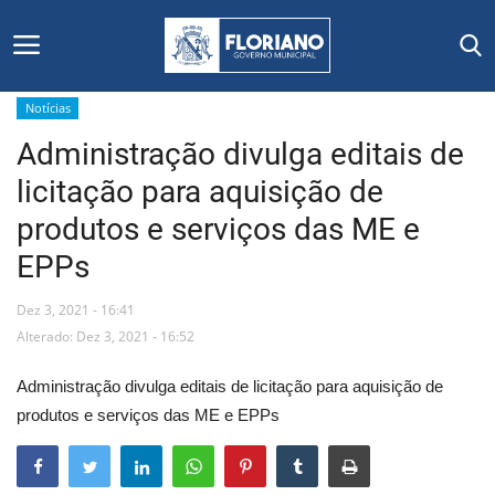
Notícias
Administração divulga editais de
Início
licitação para aquisição de
Editais
produtos e serviços das ME e
EPPs
Floriano
Dez 3, 2021 - 16:41
Secretarias e Órgãos
Alterado: Dez 3, 2021 - 16:52
Mural de Licitações
Administração divulga editais de licitação para aquisição de
produtos e serviços das ME e EPPs
Notícias
Vídeos