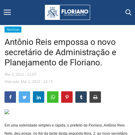
Notícias
Antônio Reis empossa o novo
Início
secretário de Administração e
Editais
Planejamento de Floriano.
Floriano
Mai 2, 2022 - 22:07
Alterado: Mai 2, 2022 - 22:15
Secretarias e Órgãos
Mural de Licitações
Notícias
Em uma solenidade simples e rápida, o prefeito de Floriano, Antônio Reis
Vídeos
Neto, deu posse, no fim da tarde desta segunda-feira, 2, ao novo secretário