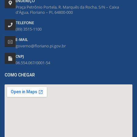
ENDEREÇO
Praça Petrônio Portela, R. Marquês da Rocha, S/N – Caixa
d'Água, Floriano – PI, 64800-000
TELEFONE
(89) 3515-1100
E-MAIL
governo@floriano.pi.gov.br
CNPJ
06.554.067/0001-54
COMO CHEGAR