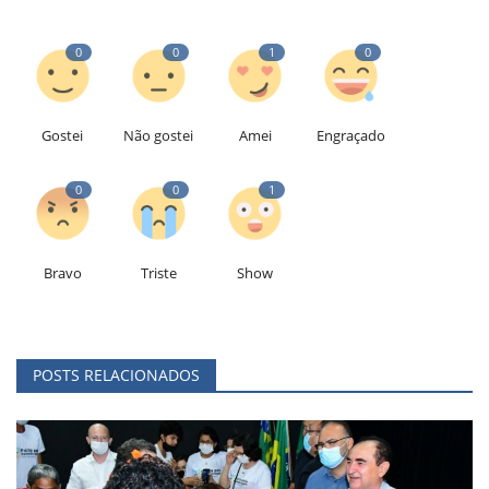
0
0
1
0
Gostei
Não gostei
Amei
Engraçado
0
0
1
Bravo
Triste
Show
POSTS RELACIONADOS