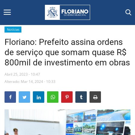
Notícias
Floriano: Prefeito assina ordens
Início
de serviço que somam quase R$
Editais
800mil de investimento em obras
Floriano
Abril 25, 2023 - 10:47
Alterado: Mar 14, 2024 - 10:33
Secretarias e Órgãos
Mural de Licitações
Notícias
Vídeos