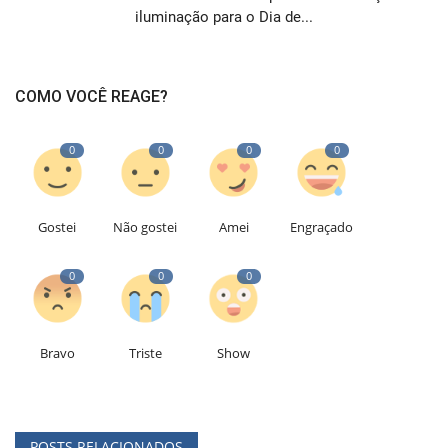
iluminação para o Dia de...
COMO VOCÊ REAGE?
0
0
0
0
Gostei
Não gostei
Amei
Engraçado
0
0
0
Bravo
Triste
Show
POSTS RELACIONADOS