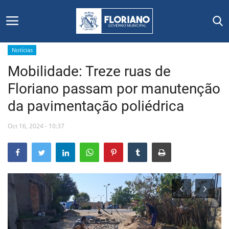
Notícias
Mobilidade: Treze ruas de
Início
Floriano passam por manutenção
Editais
da pavimentação poliédrica
Floriano
Oct 16, 2024 - 10:37
Secretarias e Órgãos
Mural de Licitações
Notícias
Vídeos