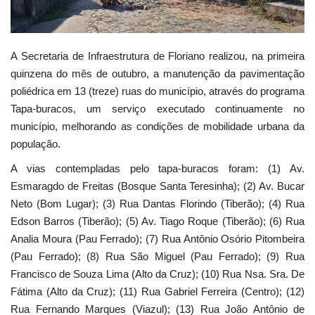
Webmail
A Secretaria de Infraestrutura de Floriano realizou, na primeira
Contato
quinzena do mês de outubro, a manutenção da pavimentação
poliédrica em 13 (treze) ruas do município, através do programa
Tapa-buracos, um serviço executado continuamente no
município, melhorando as condições de mobilidade urbana da
população.
A vias contempladas pelo tapa-buracos foram: (1) Av.
Esmaragdo de Freitas (Bosque Santa Teresinha); (2) Av. Bucar
Neto (Bom Lugar); (3) Rua Dantas Florindo (Tiberão); (4) Rua
Edson Barros (Tiberão); (5) Av. Tiago Roque (Tiberão); (6) Rua
Analia Moura (Pau Ferrado); (7) Rua Antônio Osório Pitombeira
(Pau Ferrado); (8) Rua São Miguel (Pau Ferrado); (9) Rua
Francisco de Souza Lima (Alto da Cruz); (10) Rua Nsa. Sra. De
Fátima (Alto da Cruz); (11) Rua Gabriel Ferreira (Centro); (12)
Rua Fernando Marques (Viazul); (13) Rua João Antônio de