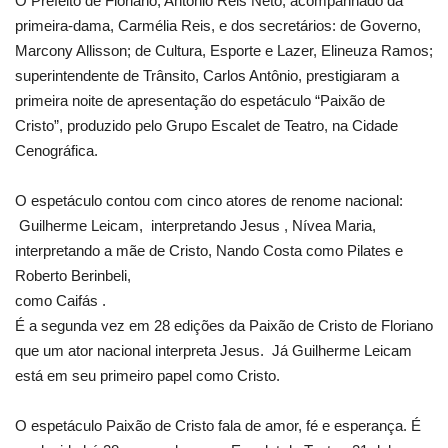
O Prefeito de Floriano, Antônio Reis Neto, acompanhado da
primeira-dama, Carmélia Reis, e dos secretários: de Governo,
Webmail
Marcony Allisson; de Cultura, Esporte e Lazer, Elineuza Ramos;
superintendente de Trânsito, Carlos Antônio, prestigiaram a
Contato
primeira noite de apresentação do espetáculo “Paixão de
Cristo”, produzido pelo Grupo Escalet de Teatro, na Cidade
Cenográfica.
O espetáculo contou com cinco atores de renome nacional:
Guilherme Leicam, interpretando Jesus , Nívea Maria,
interpretando a mãe de Cristo, Nando Costa como Pilates e
Roberto Berinbeli,
como Caifás .
É a segunda vez em 28 edições da Paixão de Cristo de Floriano
que um ator nacional interpreta Jesus. Já Guilherme Leicam
está em seu primeiro papel como Cristo.
O espetáculo Paixão de Cristo fala de amor, fé e esperança. É