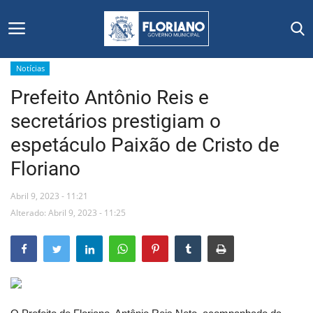
Notícias
Prefeito Antônio Reis e
Início
secretários prestigiam o
Editais
espetáculo Paixão de Cristo de
Floriano
Floriano
Abril 9, 2023 - 11:21
Secretarias e Órgãos
Alterado: Abril 9, 2023 - 11:25
Mural de Licitações
Notícias
Vídeos